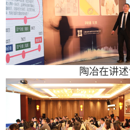
陶冶在讲述专利价