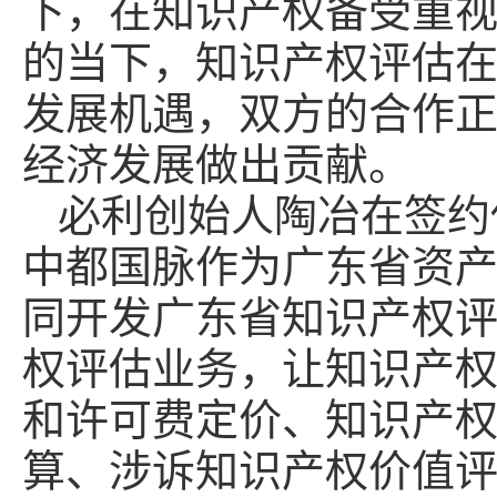
下，在知识产权备受重
的当下，知识产权评估
发展机遇，双方的合作
经济发展做出贡献。
必利创始人陶冶在签约
中都国脉作为广东省资
同开发广东省知识产权
权评估业务，让知识产
和许可费定价、知识产
算、涉诉知识产权价值