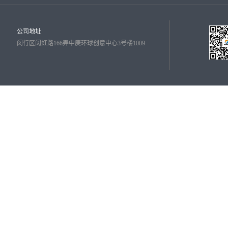
公司地址
闵行区闵虹路166弄中庚环球创意中心3号楼1009